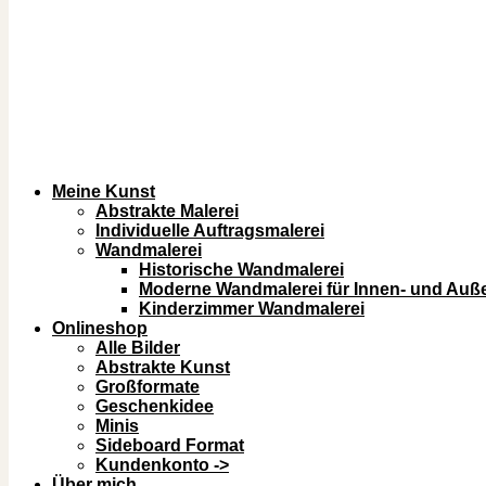
Meine Kunst
Abstrakte Malerei
Individuelle Auftragsmalerei
Wandmalerei
Historische Wandmalerei
Moderne Wandmalerei für Innen- und Au
Kinderzimmer Wandmalerei
Onlineshop
Alle Bilder
Abstrakte Kunst
Großformate
Geschenkidee
Minis
Sideboard Format
Kundenkonto ->
Über mich